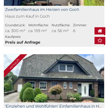
Zweifamilienhaus im Herzen von Goch
Haus zum Kauf in Goch
Grundstück:
Wohnfläche:
Nutzfläche:
Zimmer:
ca. 300 m²
ca. 159 m²
ca. 56 m²
6
Kaufpreis
Preis auf Anfrage
verkauft
'Einziehen und Wohlfühlen' Einfamilienhaus in Hassum