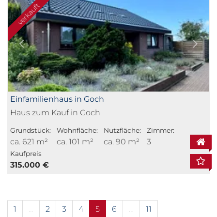
verkauft
Einfamilienhaus in Goch
Haus zum Kauf in Goch
Grundstück:
Wohnfläche:
Nutzfläche:
Zimmer:
ca. 621 m²
ca. 101 m²
ca. 90 m²
3
Kaufpreis
315.000 €
1
…
2
3
4
5
6
…
11