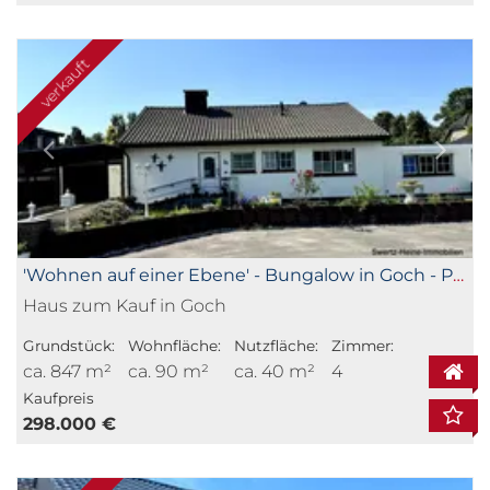
verkauft
'Wohnen auf einer Ebene' - Bungalow in Goch - Pfalzdorf
Haus zum Kauf in Goch
Grundstück:
Wohnfläche:
Nutzfläche:
Zimmer:
ca. 847 m²
ca. 90 m²
ca. 40 m²
4
Kaufpreis
298.000 €