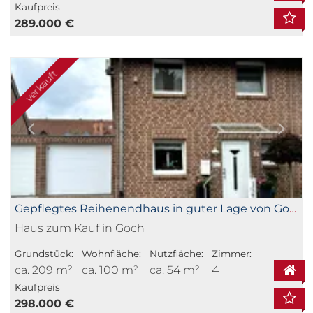
Kaufpreis
289.000 €
verkauft
Gepflegtes Reihenendhaus in guter Lage von Goch
Haus zum Kauf in Goch
Grundstück:
Wohnfläche:
Nutzfläche:
Zimmer:
ca. 209 m²
ca. 100 m²
ca. 54 m²
4
Kaufpreis
298.000 €