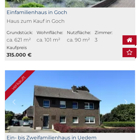
Einfamilienhaus in Goch
Haus zum Kauf in Goch
Grundstück:
Wohnfläche:
Nutzfläche:
Zimmer:
ca. 621 m²
ca. 101 m²
ca. 90 m²
3
Kaufpreis
315.000 €
verkauft
Ein- bis Zweifamilienhaus in Uedem