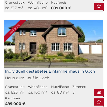
Grundstück:
Wohnfläche:
Kaufpreis
ca. 517 m²
ca. 486 m²
699.000 €
verkauft
Individuell gestaltetes Einfamilienhaus in Goch
Haus zum Kauf in Goch
Grundstück:
Wohnfläche:
Nutzfläche:
Zimmer:
ca. 825 m²
ca. 160 m²
ca. 80 m²
5
Kaufpreis
499.000 €