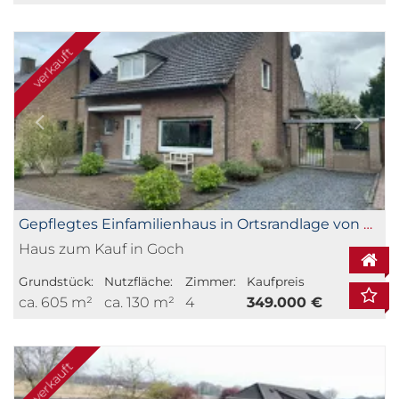
verkauft
Gepflegtes Einfamilienhaus in Ortsrandlage von Goch
Haus zum Kauf in Goch
Grundstück:
Nutzfläche:
Zimmer:
Kaufpreis
ca. 605 m²
ca. 130 m²
4
349.000 €
verkauft