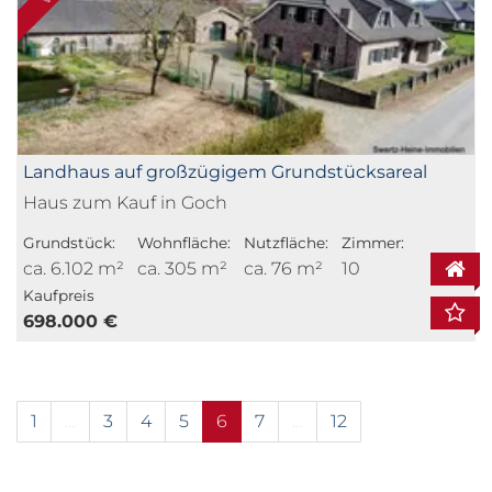
Landhaus auf großzügigem Grundstücksareal
Haus zum Kauf in Goch
Grundstück:
Wohnfläche:
Nutzfläche:
Zimmer:
ca. 6.102 m²
ca. 305 m²
ca. 76 m²
10
Kaufpreis
698.000 €
1
…
3
4
5
6
7
…
12