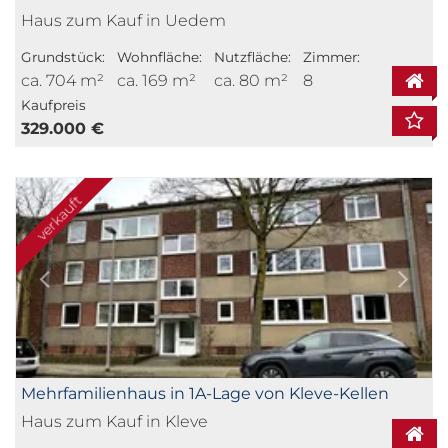
Haus zum Kauf in Uedem
Grundstück:
Wohnfläche:
Nutzfläche:
Zimmer:
ca. 704 m²
ca. 169 m²
ca. 80 m²
8
Kaufpreis
329.000 €
verkauft
Mehrfamilienhaus in 1A-Lage von Kleve-Kellen
Haus zum Kauf in Kleve