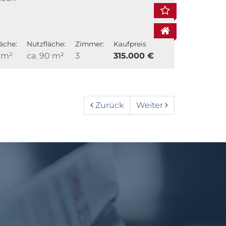
äche:
Nutzfläche:
Zimmer:
Kaufpreis
1 m²
ca. 90 m²
3
315.000 €
Zurück
Weiter