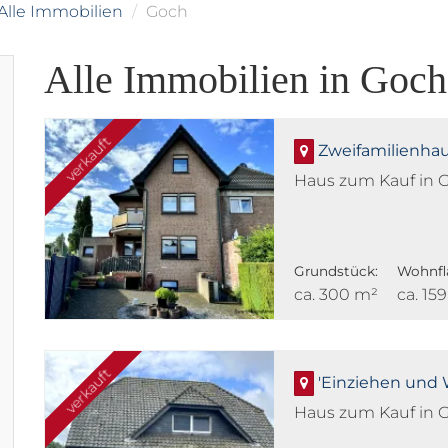
Alle Immobilien
Goch
Alle Immobilien in Goch
verkauft
Zweifamilienha
Haus zum Kauf in 
Grundstück:
Wohnfl
ca. 300 m²
ca. 15
Kaufpreis
Preis auf Anfrage
verkauft
'Einziehen und 
Haus zum Kauf in 