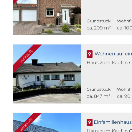
Grundstück:
Wohnfl
ca. 209 m²
ca. 10
verkauft
'Wohnen auf ein
Haus zum Kauf in 
Grundstück:
Wohnfl
ca. 847 m²
ca. 90
verkauft
Einfamilienhaus
Haus zum Kauf in 