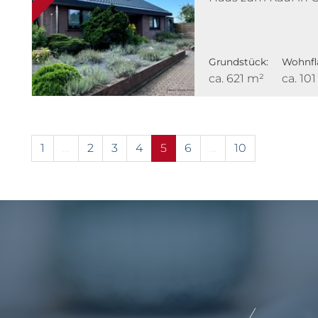
Grundstück:
Wohnfl
ca. 621 m²
ca. 10
1
…
2
3
4
5
6
…
10