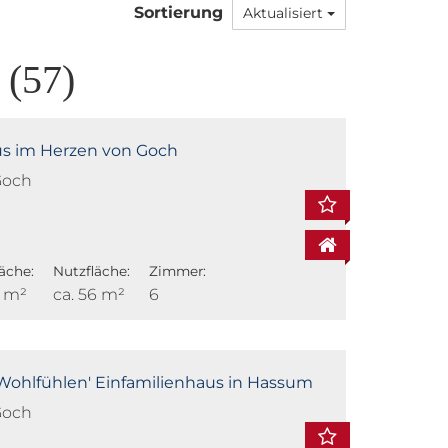
Sortierung
Aktualisiert
 (57)
us im Herzen von Goch
Goch
äche:
Nutzfläche:
Zimmer:
9 m²
ca. 56 m²
6
Wohlfühlen' Einfamilienhaus in Hassum
Goch