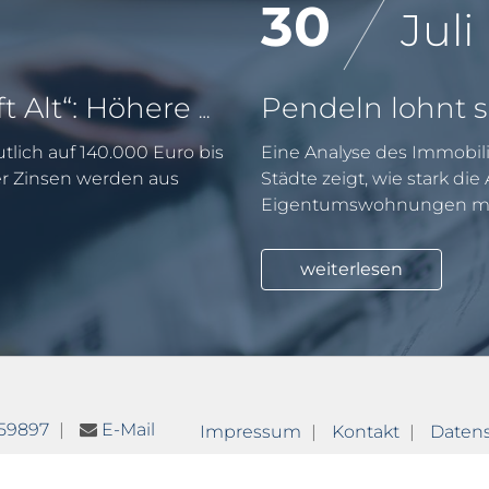
30
Juli
KfW-Förderung „Jung kauft Alt“: Höhere Kredite ab August 2026
tlich auf 140.000 Euro bis
Eine Analyse des Immobili
er Zinsen werden aus
Städte zeigt, wie stark di
Eigentumswohnungen mit
weiterlesen
759897
E-Mail
Impressum
Kontakt
Daten