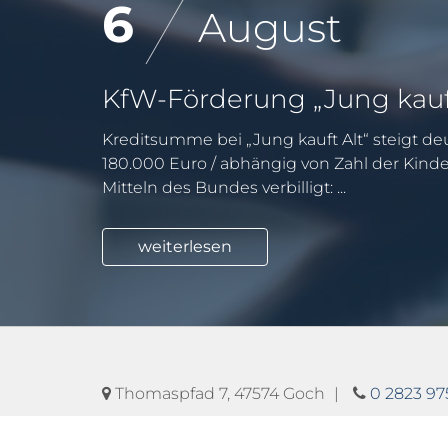
6
August
Kreditsumme bei „Jung kauft Alt“ steigt deu
180.000 Euro / abhängig von Zahl der Kind
Mitteln des Bundes verbilligt: ...
weiterlesen
Thomaspfad 7, 47574 Goch
0 2823 9