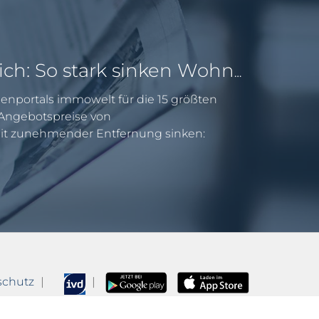
Pendeln lohnt sich: So stark sinken Wohnungspreise im Umland
enportals immowelt für die 15 größten
e Angebotspreise von
 zunehmender Entfernung sinken:
schutz