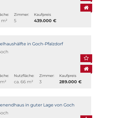
äche:
Zimmer:
Kaufpreis
0 m²
5
439.000 €
lhaushälfte in Goch-Pfalzdorf
Goch
äche:
Nutzfläche:
Zimmer:
Kaufpreis
8 m²
ca. 66 m²
3
289.000 €
henendhaus in guter Lage von Goch
Goch