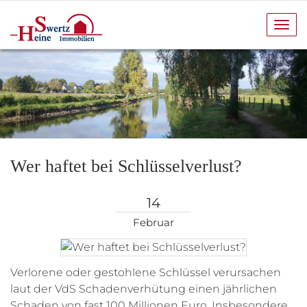
Navi
anze
Wer haftet bei Schlüsselverlust?
14
Februar
Verlorene oder gestohlene Schlüssel verursachen
laut der VdS Schadenverhütung einen jährlichen
Schaden von fast 100 Millionen Euro. Insbesondere