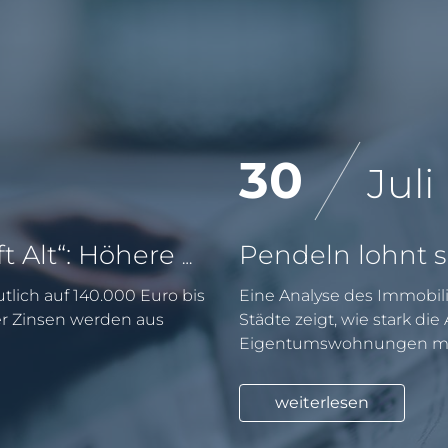
30
Juli
KfW-Förderung „Jung kauft Alt“: Höhere Kredite ab August 2026
tlich auf 140.000 Euro bis
Eine Analyse des Immobili
er Zinsen werden aus
Städte zeigt, wie stark di
Eigentumswohnungen mit
weiterlesen