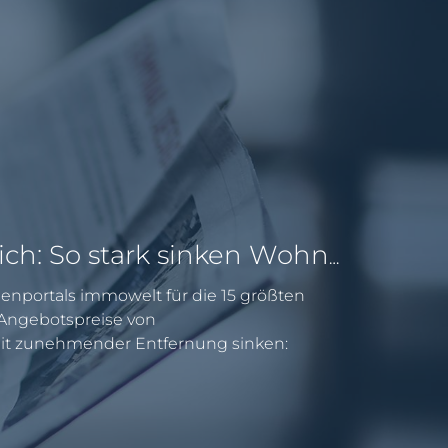
Pendeln lohnt sich: So stark sinken Wohnungspreise im Umland
enportals immowelt für die 15 größten
e Angebotspreise von
 zunehmender Entfernung sinken: