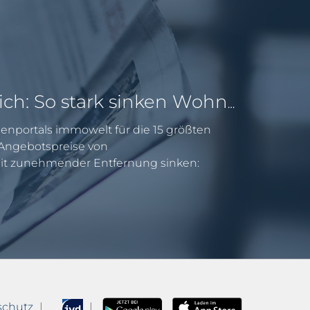
Pendeln lohnt sich: So stark sinken Wohnungspreise im Umland
enportals immowelt für die 15 größten
e Angebotspreise von
 zunehmender Entfernung sinken:
schutz