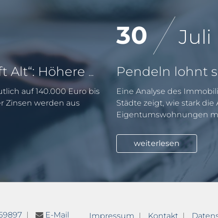
30
Juli
KfW-Förderung „Jung kauft Alt“: Höhere Kredite ab August 2026
tlich auf 140.000 Euro bis
Eine Analyse des Immobili
er Zinsen werden aus
Städte zeigt, wie stark di
Eigentumswohnungen mit
weiterlesen
759897
E-Mail
Impressum
Kontakt
Daten