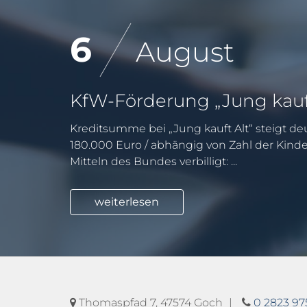
6
August
Kreditsumme bei „Jung kauft Alt“ steigt deu
180.000 Euro / abhängig von Zahl der Kind
Mitteln des Bundes verbilligt: ...
weiterlesen
Thomaspfad 7, 47574 Goch
0 2823 9