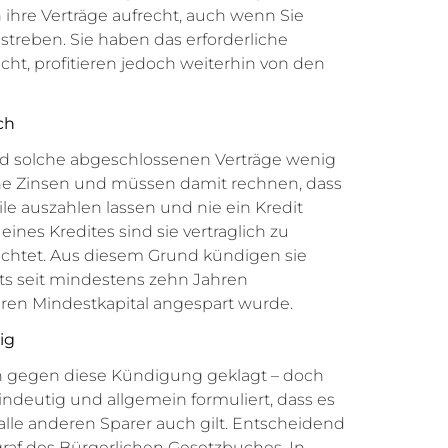
 ihre Verträge aufrecht, auch wenn Sie
treben. Sie haben das erforderliche
icht, profitieren jedoch weiterhin von den
ch
nd solche abgeschlossenen Verträge wenig
ohe Zinsen und müssen damit rechnen, dass
le auszahlen lassen und nie ein Kredit
ines Kredites sind sie vertraglich zu
ichtet. Aus diesem Grund kündigen sie
its seit mindestens zehn Jahren
deren Mindestkapital angespart wurde.
ig
n gegen diese Kündigung geklagt – doch
eindeutig und allgemein formuliert, dass es
alle anderen Sparer auch gilt. Entscheidend
agraf des Bürgerlichen Gesetzbuches. In