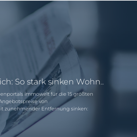
Pendeln lohnt sich: So stark sinken Wohnungspreise im Umland
enportals immowelt für die 15 größten
e Angebotspreise von
 zunehmender Entfernung sinken: