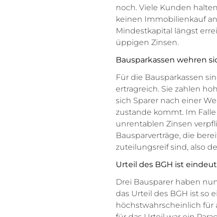
noch. Viele Kunden halten
keinen Immobilienkauf ans
Mindestkapital längst erre
üppigen Zinsen.
Bausparkassen wehren si
Für die Bausparkassen si
ertragreich. Sie zahlen h
sich Sparer nach einer Wei
zustande kommt. Im Falle e
unrentablen Zinsen verpfl
Bausparverträge, die bere
zuteilungsreif sind, also 
Urteil des BGH ist eindeut
Drei Bausparer haben nu
das Urteil des BGH ist so 
höchstwahrscheinlich für 
für das Urteil war ein Par