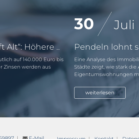
30
Juli
KfW-Förderung „Jung kauft Alt“: Höhere Kredite ab August 2026
tlich auf 140.000 Euro bis
Eine Analyse des Immobili
er Zinsen werden aus
Städte zeigt, wie stark di
Eigentumswohnungen mit
weiterlesen
759897
E-Mail
Impressum
Kontakt
Daten