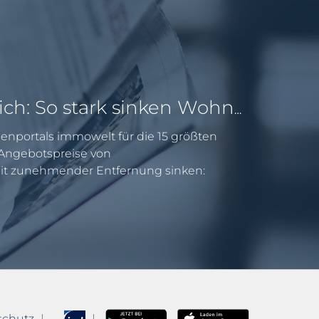
Pendeln lohnt sich: So stark sinken Wohnungspreise im Umland
enportals immowelt für die 15 größten
e Angebotspreise von
 zunehmender Entfernung sinken:
schutz