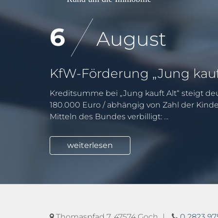
6
August
Kreditsumme bei „Jung kauft Alt“ steigt deu
180.000 Euro / abhängig von Zahl der Kind
Mitteln des Bundes verbilligt: ...
weiterlesen
Thomaspfad 7, 47574 Goch
0 2823 9