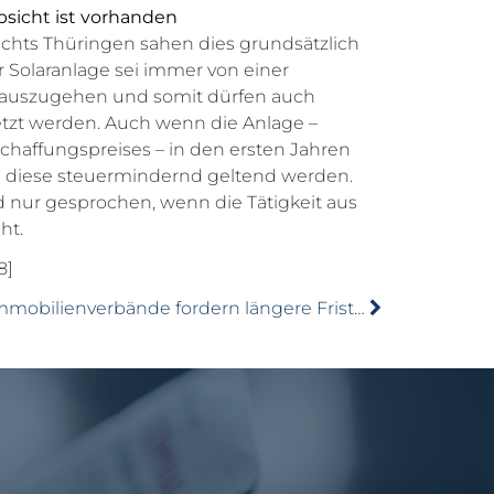
bsicht ist vorhanden
ichts Thüringen sahen dies grundsätzlich
r Solaranlage sei immer von einer
 auszugehen und somit dürfen auch
etzt werden. Auch wenn die Anlage –
chaffungspreises – in den ersten Jahren
fen diese steuermindernd geltend werden.
d nur gesprochen, wenn die Tätigkeit aus
ht.
8]
Immobilienverbände fordern längere Fristen beim Wasserzähler-Tausch