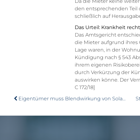
Da die Mieter keine weiter
den entsprechenden Teil d
schließlich auf Herausgabe
Das Urteil: Krankheit rech
Das Amtsgericht entschied
die Mieter aufgrund ihres
Lage waren, in der Wohnun
Kündigung nach § 543 Abs.
ihrem eigenen Risikobere
durch Verkürzung der Kün
auswirken könne. Der Verm
C 172/18]
Eigentümer muss Blendwirkung von Solaranlage nicht dulden