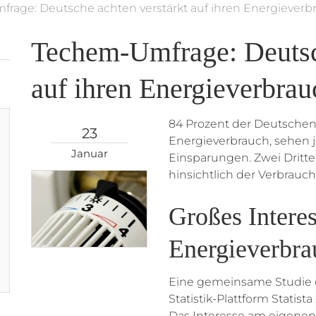
rage: Deutsche achten verstärkt auf ihren Energieverb
Techem-Umfrage: Deutsch
auf ihren Energieverbrau
84 Prozent der Deutschen 
23
Energieverbrauch, sehen 
Januar
Einsparungen. Zwei Dritt
hinsichtlich der Verbrauc
Großes Intere
Energieverbra
Eine gemeinsame Studie d
Statistik-Plattform Statis
Das Interesse am eigenen 