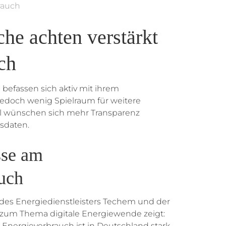
rauch
e achten verstärkt
ch
befassen sich aktiv mit ihrem
jedoch wenig Spielraum für weitere
el wünschen sich mehr Transparenz
hsdaten.
sse am
uch
es Energiedienstleisters Techem und der
ta zum Thema digitale Energiewende zeigt:
Energieverbrauch ist in Deutschland stark