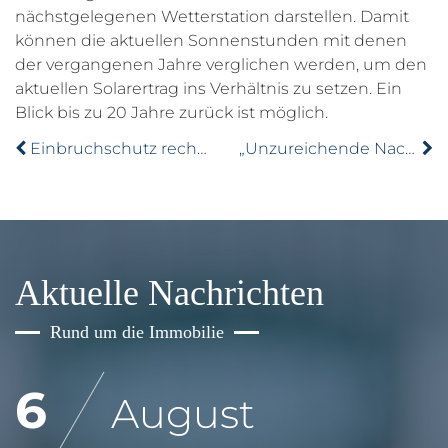
nächstgelegenen Wetterstation darstellen. Damit
können die aktuellen Sonnenstunden mit denen
der vergangenen Jahre verglichen werden, um den
aktuellen Solarertrag ins Verhältnis zu setzen. Ein
Blick bis zu 20 Jahre zurück ist möglich.
Einbruchschutz rechtssicher umsetzen: Tipps für Mieter und Eigentümer
„Unzureichende Nachbesserungen“: Verbände kritisieren neues Mietrechtspaket scharf
Aktuelle Nachrichten
Rund um die Immobilie
6
August