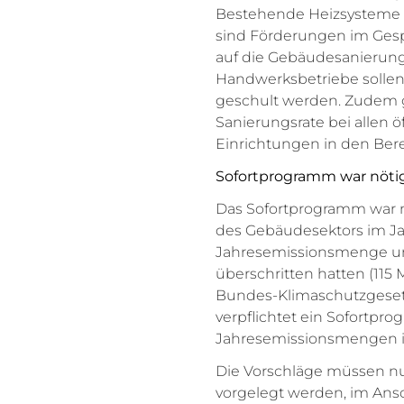
Bestehende Heizsysteme s
sind Förderungen im Ges
auf die Gebäudesanierun
Handwerksbetriebe sollen
geschult werden. Zudem g
Sanierungsrate bei allen
Einrichtungen in den Bere
Sofortprogramm war nöti
Das Sofortprogramm war 
des Gebäudesektors im Jah
Jahresemissionsmenge um
überschritten hatten (115 M
Bundes-Klimaschutzges
verpflichtet ein Sofortpr
Jahresemissionsmengen in
Die Vorschläge müssen nu
vorgelegt werden, im Ans