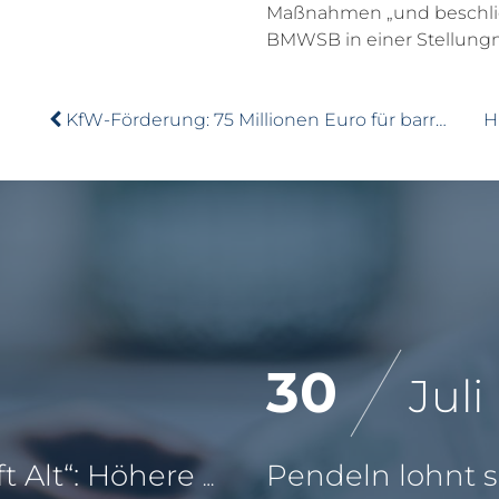
Maßnahmen „und beschließ
BMWSB in einer Stellun
KfW-Förderung: 75 Millionen Euro für barrierefreies Wohnen
30
Juli
KfW-Förderung „Jung kauft Alt“: Höhere Kredite ab August 2026