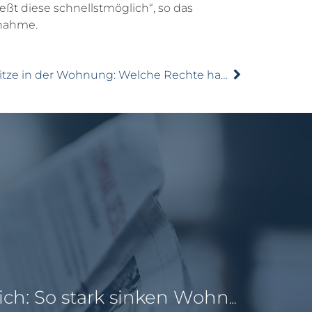
t diese schnellstmöglich“, so das
gnahme.
Hitze in der Wohnung: Welche Rechte haben Mieter?
Pendeln lohnt sich: So stark sinken Wohnungspreise im Umland