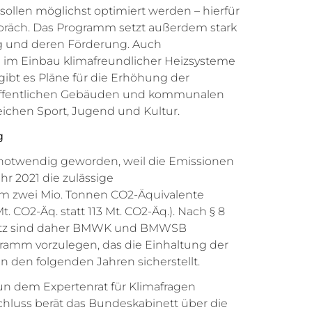
ollen möglichst optimiert werden – hierfür
präch. Das Programm setzt außerdem stark
g und deren Förderung. Auch
 im Einbau klimafreundlicher Heizsysteme
ibt es Pläne für die Erhöhung der
 öffentlichen Gebäuden und kommunalen
ichen Sport, Jugend und Kultur.
g
notwendig geworden, weil die Emissionen
r 2021 die zulässige
 zwei Mio. Tonnen CO2-Äquivalente
t. CO2-Äq. statt 113 Mt. CO2-Äq.). Nach § 8
etz sind daher BMWK und BMWSB
ogramm vorzulegen, das die Einhaltung der
 den folgenden Jahren sicherstellt.
n dem Expertenrat für Klimafragen
chluss berät das Bundeskabinett über die