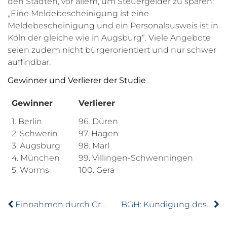
den Städten, vor allem, um Steuergelder zu sparen:
„Eine Meldebescheinigung ist eine
Meldebescheinigung und ein Personalausweis ist in
Köln der gleiche wie in Augsburg“. Viele Angebote
seien zudem nicht bürgerorientiert und nur schwer
auffindbar.
Gewinner und Verlierer der Studie
Gewinner
Verlierer
1. Berlin
96. Düren
2. Schwerin
97. Hagen
3. Augsburg
98. Marl
4. München
99. Villingen-Schwenningen
5. Worms
100. Gera
Einnahmen durch Grunderwerbsteuer knacken Rekordmarke
BGH: Kündigung des Mietverhältnisses wegen freilaufender Hunde