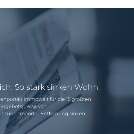
Pendeln lohnt sich: So stark sinken Wohnungspreise im Umland
enportals immowelt für die 15 größten
e Angebotspreise von
 zunehmender Entfernung sinken: