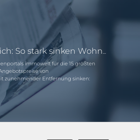
Pendeln lohnt sich: So stark sinken Wohnungspreise im Umland
enportals immowelt für die 15 größten
e Angebotspreise von
 zunehmender Entfernung sinken: