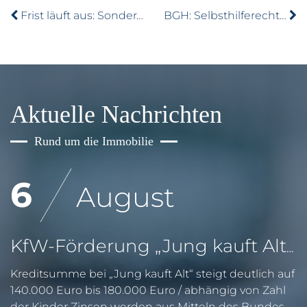
Frist läuft aus: Sonderabschreibung für Mietwohnungsbau
BGH: Selbsthilferecht – Nachbar darf Bäume beschneiden
Aktuelle Nachrichten
Rund um die Immobilie
6
August
KfW-Förderung „Jung kauft Alt“: Höhere Kredite ab August 2026
Kreditsumme bei „Jung kauft Alt“ steigt deutlich auf
140.000 Euro bis 180.000 Euro / abhängig von Zahl
der Kinder Zinsen werden aus Mitteln des Bundes