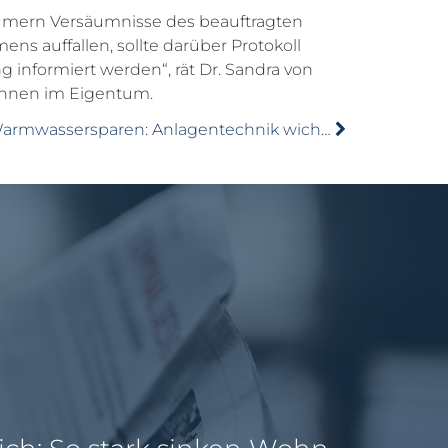
ern Versäumnisse des beauftragten
ns auffallen, sollte darüber Protokoll
 informiert werden“, rät Dr. Sandra von
ohnen im Eigentum.
Warmwassersparen: Anlagentechnik wichtiger als Nutzerverhalten