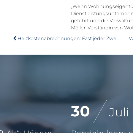
„Wenn Wohnungseigentüm
Dienstleistungsunternehme
geführt und die Verwaltung
Möller, Vorständin von W
Heizkostenabrechnungen: Fast jeder Zweite muss nachzahlen
30
Juli