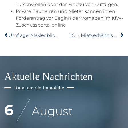
Türschwellen oder der Einbau von Aufzügen.
Private Bauherren und Mieter können ihren
Förderantrag vor Beginn der Vorhaben im KfW-
Zuschussportal online
Umfrage: Makler blicken optimistisch auf das Jahr 2024
BGH: Mietverhältnis bei Streit nicht ohne Weiteres kündbar
Aktuelle Nachrichten
Rund um die Immobilie
6
August