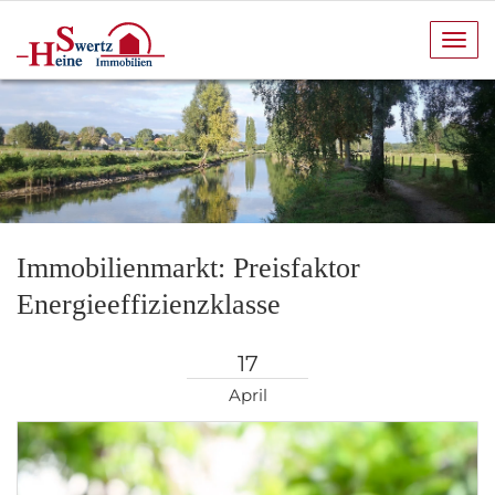
Navi
anze
Immobilienmarkt: Preisfaktor
Energieeffizienzklasse
17
April