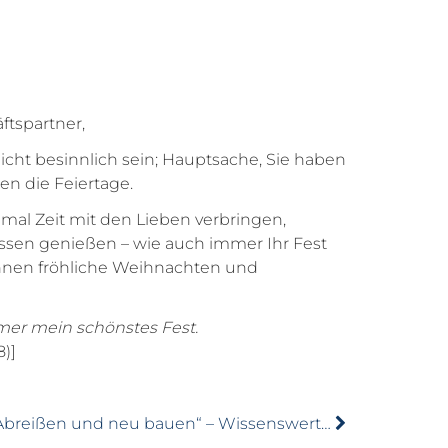
tspartner,
icht besinnlich sein; Hauptsache, Sie haben
en die Feiertage.
al Zeit mit den Lieben verbringen,
sen genießen – wie auch immer Ihr Fest
hnen fröhliche Weihnachten und
er mein schönstes Fest.
8)]
„Abreißen und neu bauen“ – Wissenswertes zum Hausabriss