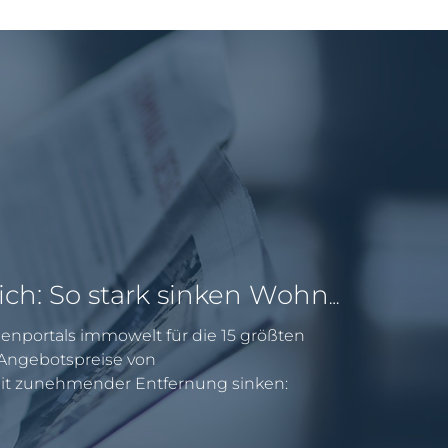
Pendeln lohnt sich: So stark sinken Wohnungspreise im Umland
enportals immowelt für die 15 größten
e Angebotspreise von
 zunehmender Entfernung sinken: