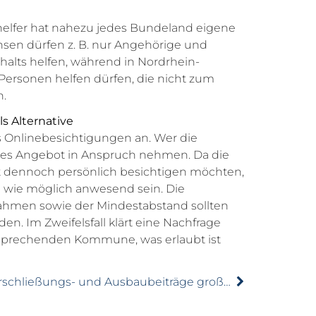
elfer hat nahezu jedes Bundeland eigene
chsen dürfen z. B. nur Angehörige und
alts helfen, während in Nordrhein-
 Personen helfen dürfen, die nicht zum
n.
s Alternative
ts Onlinebesichtigungen an. Wer die
ieses Angebot in Anspruch nehmen. Da die
t dennoch persönlich besichtigen möchten,
n wie möglich anwesend sein. Die
men sowie der Mindestabstand sollten
en. Im Zweifelsfall klärt eine Nachfrage
sprechenden Kommune, was erlaubt ist
Erschließungs- und Ausbaubeiträge großzügig stunden