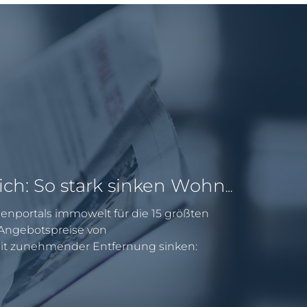
Pendeln lohnt sich: So stark sinken Wohnungspreise im Umland
enportals immowelt für die 15 größten
e Angebotspreise von
 zunehmender Entfernung sinken: