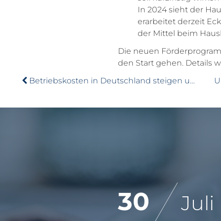
In 2024 sieht der Ha
erarbeitet derzeit E
der Mittel beim Haus
Die neuen Förderprogram
den Start gehen. Details 
Betriebskosten in Deutschland steigen um 5 Prozent
30
Juli