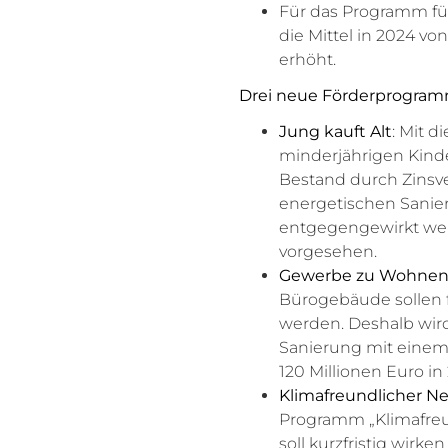
Für das Programm f
die Mittel in 2024 vo
erhöht.
Drei neue Förderprogra
Jung kauft Alt
: Mit 
minderjährigen Kin
Bestand durch Zinsve
energetischen Sanier
entgegengewirkt werd
vorgesehen.
Gewerbe zu Wohne
Bürogebäude sollen
werden. Deshalb wir
Sanierung mit einem
120 Millionen Euro in
Klimafreundlicher N
Programm „Klimafreu
soll kurzfristig wirke