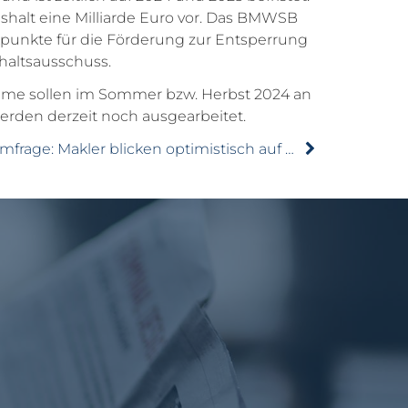
ushalt eine Milliarde Euro vor. Das BMWSB
ckpunkte für die Förderung zur Entsperrung
haltsausschuss.
me sollen im Sommer bzw. Herbst 2024 an
werden derzeit noch ausgearbeitet.
Umfrage: Makler blicken optimistisch auf das Jahr 2024