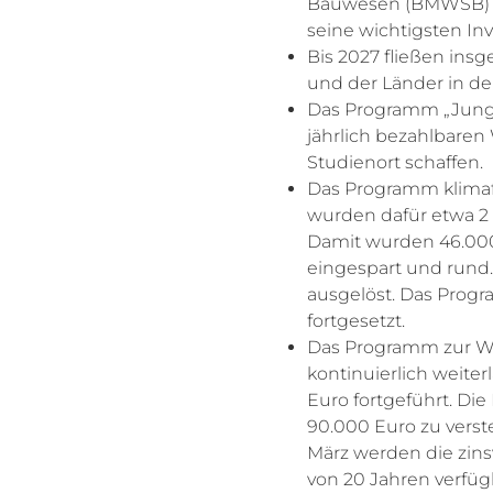
Bauwesen (BMWSB) tei
seine wichtigsten Inv
Bis 2027 fließen ins
und der Länder in d
Das Programm „Junge
jährlich bezahlbare
Studienort schaffen.
Das Programm klimafr
wurden dafür etwa 2 M
Damit wurden 46.000
eingespart und rund. 
ausgelöst. Das Progr
fortgesetzt.
Das Programm zur W
kontinuierlich weiter
Euro fortgeführt. Di
90.000 Euro zu vers
März werden die zinsv
von 20 Jahren verfügb