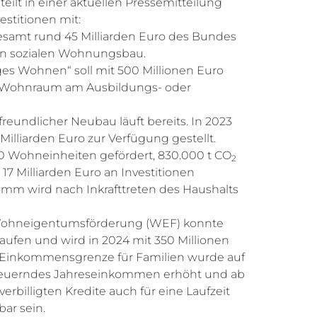
lt in einer aktuellen Pressemitteilung
estitionen mit:
gesamt rund 45 Milliarden Euro des Bundes
en sozialen Wohnungsbau.
s Wohnen“ soll mit 500 Millionen Euro
n Wohnraum am Ausbildungs- oder
eundlicher Neubau läuft bereits. In 2023
illiarden Euro zur Verfügung gestellt.
 Wohneinheiten gefördert, 830.000 t CO
2
17 Milliarden Euro an Investitionen
amm wird nach Inkrafttreten des Haushalts
ohneigentumsförderung (WEF) konnte
laufen und wird in 2024 mit 350 Millionen
e Einkommensgrenze für Familien wurde auf
teuerndes Jahreseinkommen erhöht und ab
erbilligten Kredite auch für eine Laufzeit
ar sein.