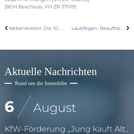
[BGH Beschluss, VIII ZR 371/19]
Nebenkosten: Die 100 größten deutschen Städte im Vergleich
Laubfegen: Beauftragter Dienstleister muss kontrolliert werden
Aktuelle Nachrichten
Rund um die Immobilie
6
August
KfW-Förderung „Jung kauft Alt“: Höhere Kredite ab August 2026