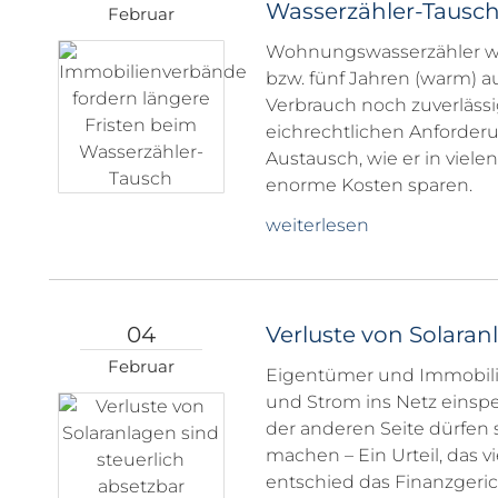
Wasserzähler-Tausc
Februar
Wohnungswasserzähler wer
bzw. fünf Jahren (warm) a
Verbrauch noch zuverlässi
eichrechtlichen Anforderu
Austausch, wie er in viele
enorme Kosten sparen.
weiterlesen
04
Verluste von Solaran
Februar
Eigentümer und Immobilie
und Strom ins Netz einsp
der anderen Seite dürfen 
machen – Ein Urteil, das v
entschied das Finanzgeric