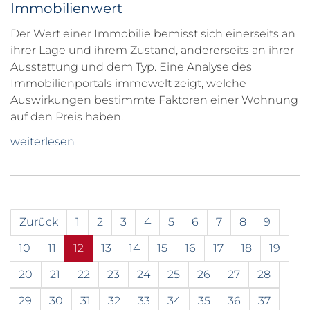
Immobilienwert
Der Wert einer Immobilie bemisst sich einerseits an
ihrer Lage und ihrem Zustand, andererseits an ihrer
Ausstattung und dem Typ. Eine Analyse des
Immobilienportals immowelt zeigt, welche
Auswirkungen bestimmte Faktoren einer Wohnung
auf den Preis haben.
weiterlesen
Zurück
1
2
3
4
5
6
7
8
9
10
11
12
13
14
15
16
17
18
19
20
21
22
23
24
25
26
27
28
29
30
31
32
33
34
35
36
37