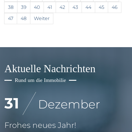
38
39
40
41
42
43
44
45
46
47
48
Weiter
Aktuelle Nachrichten
Rund um die Immobilie
31
Dezember
Frohes neues Jahr!