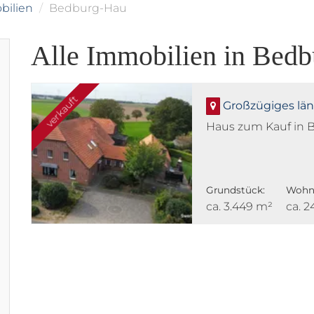
bilien
Bedburg-Hau
Alle Immobilien in Bedb
verkauft
Großzügiges länd
Haus zum Kauf in
Grundstück:
Wohnf
ca. 3.449 m²
ca. 