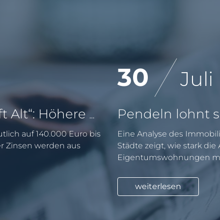
30
Juli
KfW-Förderung „Jung kauft Alt“: Höhere Kredite ab August 2026
tlich auf 140.000 Euro bis
Eine Analyse des Immobili
er Zinsen werden aus
Städte zeigt, wie stark di
Eigentumswohnungen mit
weiterlesen