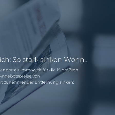
Pendeln lohnt sich: So stark sinken Wohnungspreise im Umland
enportals immowelt für die 15 größten
e Angebotspreise von
 zunehmender Entfernung sinken: