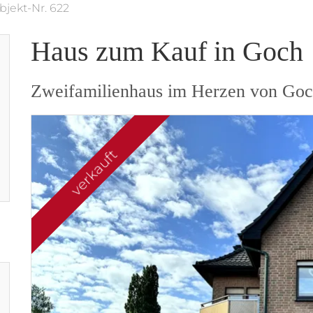
bjekt-Nr. 622
Haus zum Kauf in Goch
Zweifamilienhaus im Herzen von Go
verkauft