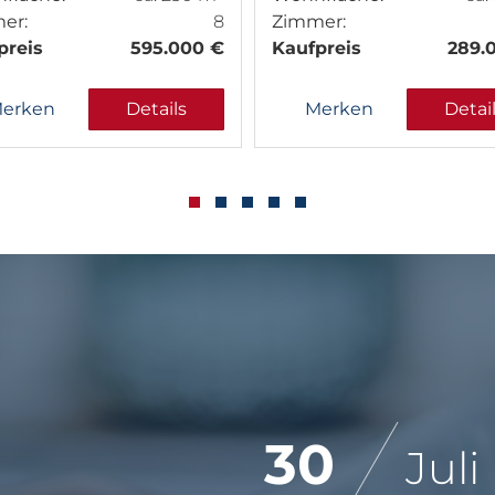
er:
8
Zimmer:
preis
595.000 €
Kaufpreis
289.
erken
Details
Merken
Detai
30
Juli