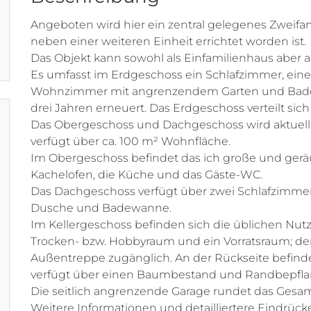
Angeboten wird hier ein zentral gelegenes Zweifa
neben einer weiteren Einheit errichtet worden ist.
Das Objekt kann sowohl als Einfamilienhaus aber 
Es umfasst im Erdgeschoss ein Schlafzimmer, eine 
Wohnzimmer mit angrenzendem Garten und Bade
drei Jahren erneuert. Das Erdgeschoss verteilt sic
Das Obergeschoss und Dachgeschoss wird aktuell 
verfügt über ca. 100 m² Wohnfläche.
Im Obergeschoss befindet das ich große und ge
Kachelofen, die Küche und das Gäste-WC.
Das Dachgeschoss verfügt über zwei Schlafzimme
Dusche und Badewanne.
Im Kellergeschoss befinden sich die üblichen Nutzf
Trocken- bzw. Hobbyraum und ein Vorratsraum; der 
Außentreppe zugänglich. An der Rückseite befindet
verfügt über einen Baumbestand und Randbepfl
Die seitlich angrenzende Garage rundet das Gesam
Weitere Informationen und detailliertere Eindrück