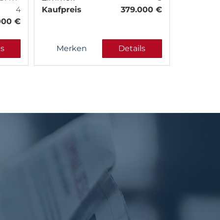
4
Kaufpreis
379.000 €
000 €
ls
Merken
Details